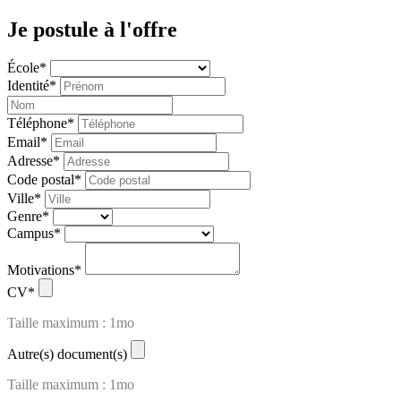
Je postule à l'offre
École
*
Identité
*
Téléphone
*
Email
*
Adresse
*
Code postal
*
Ville
*
Genre
*
Campus
*
Motivations
*
CV
*
Taille maximum : 1mo
Autre(s) document(s)
Taille maximum : 1mo